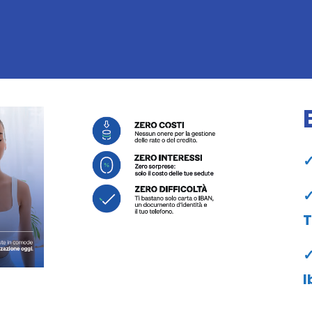
✓
✓
T
✓
I