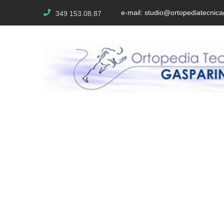
e-mail: studio@ortopediatecnicag
349 153.08.87