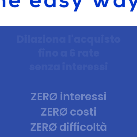
Dilaziona l'acquisto
fino a 6 rate
senza interessi
ZERØ interessi
ZERØ costi
ZERØ difficoltà